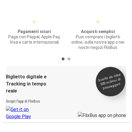
Pagamenti sicuri
Acquisti semplici
Paga con Paypal, Apple Pay,
Puoi comprare i biglietti
Visa e carte internazionali
online, sulla nostra app o nei
nostri negozi FlixBus
Scelto da oltre
500
Biglietto digitale e
milioni di
Tracking in tempo
passeggeri
reale
Scopri l’app di FlixBus