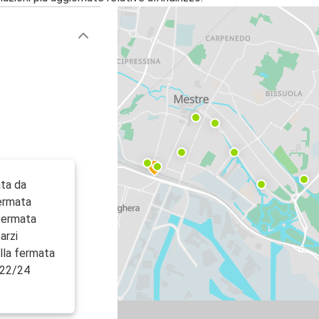
ta da
fermata
 fermata
arzi
lla fermata
e 22/24