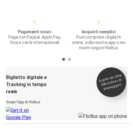
Pagamenti sicuri
Acquisti semplici
Paga con Paypal, Apple Pay,
Puoi comprare i biglietti
Visa e carte internazionali
online, sulla nostra app o nei
nostri negozi FlixBus
Scelto da oltre
500
Biglietto digitale e
milioni di
Tracking in tempo
passeggeri
reale
Scopri l’app di FlixBus