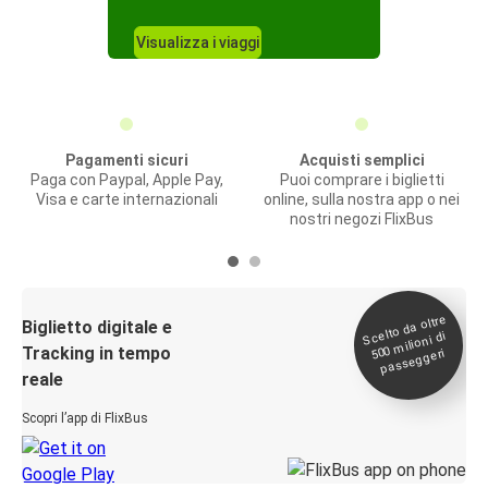
Visualizza i viaggi
Pagamenti sicuri
Acquisti semplici
Paga con Paypal, Apple Pay,
Puoi comprare i biglietti
Visa e carte internazionali
online, sulla nostra app o nei
nostri negozi FlixBus
Scelto da oltre
500
Biglietto digitale e
milioni di
Tracking in tempo
passeggeri
reale
Scopri l’app di FlixBus