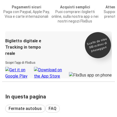
Pagamenti sicuri
Acquisti semplici
Attenz
Paga con Paypal, Apple Pay,
Puoi comprare i biglietti
Support
Visa e carte internazionali
online, sulla nostra app o nei
prenota
nostri negozi FlixBus
Scelto da oltre
500
Biglietto digitale e
milioni di
Tracking in tempo
passeggeri
reale
Scopri l’app di FlixBus
In questa pagina
Fermate autobus
FAQ