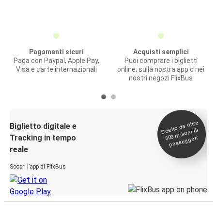
Pagamenti sicuri
Acquisti semplici
Paga con Paypal, Apple Pay,
Puoi comprare i biglietti
Visa e carte internazionali
online, sulla nostra app o nei
nostri negozi FlixBus
Scelto da oltre
500
Biglietto digitale e
milioni di
Tracking in tempo
passeggeri
reale
Scopri l’app di FlixBus