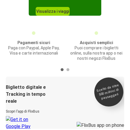
Visualizza i viaggi
Pagamenti sicuri
Acquisti semplici
Paga con Paypal, Apple Pay,
Puoi comprare i biglietti
Visa e carte internazionali
online, sulla nostra app o nei
nostri negozi FlixBus
Scelto da oltre
500
Biglietto digitale e
milioni di
Tracking in tempo
passeggeri
reale
Scopri l’app di FlixBus