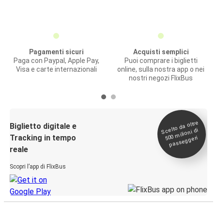
Pagamenti sicuri
Acquisti semplici
Paga con Paypal, Apple Pay,
Puoi comprare i biglietti
Visa e carte internazionali
online, sulla nostra app o nei
nostri negozi FlixBus
Scelto da oltre
500
Biglietto digitale e
milioni di
Tracking in tempo
passeggeri
reale
Scopri l’app di FlixBus