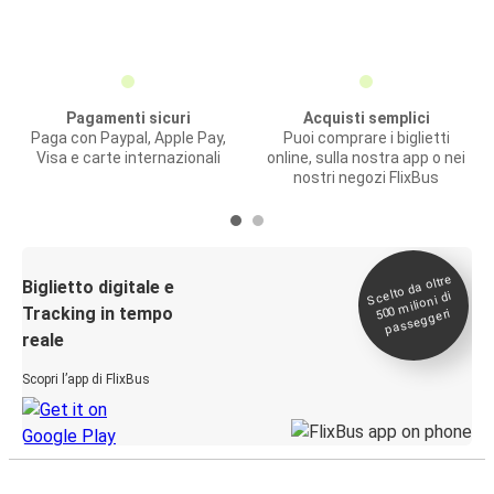
Pagamenti sicuri
Acquisti semplici
Paga con Paypal, Apple Pay,
Puoi comprare i biglietti
Visa e carte internazionali
online, sulla nostra app o nei
nostri negozi FlixBus
Scelto da oltre
500
Biglietto digitale e
milioni di
Tracking in tempo
passeggeri
reale
Scopri l’app di FlixBus