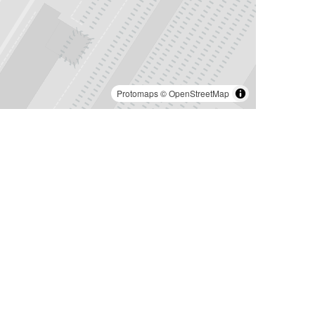
Protomaps
©
OpenStreetMap