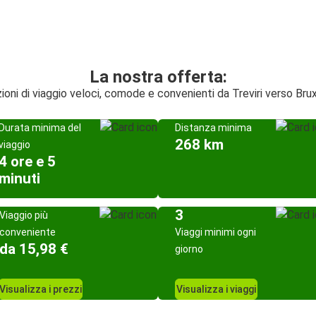
La nostra offerta:
ioni di viaggio veloci, comode e convenienti da Treviri verso Bru
Durata minima del
Distanza minima
268 km
viaggio
4 ore e 5
minuti
3
Viaggio più
conveniente
Viaggi minimi ogni
da 15,98 €
giorno
Visualizza i prezzi
Visualizza i viaggi