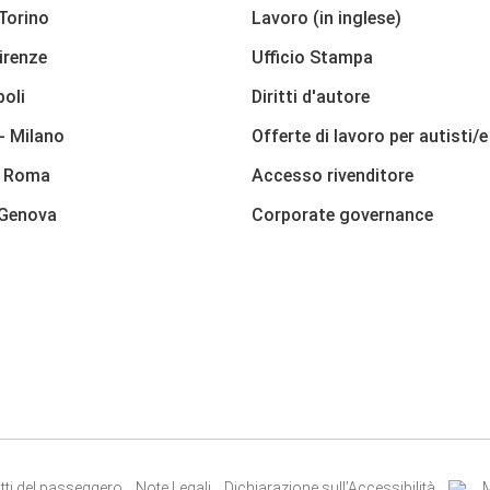
 Torino
Lavoro (in inglese)
irenze
Ufficio Stampa
poli
Diritti d'autore
- Milano
Offerte di lavoro per autisti/e
- Roma
Accesso rivenditore
 Genova
Corporate governance
itti del passeggero
Note Legali
Dichiarazione sull’Accessibilità
M