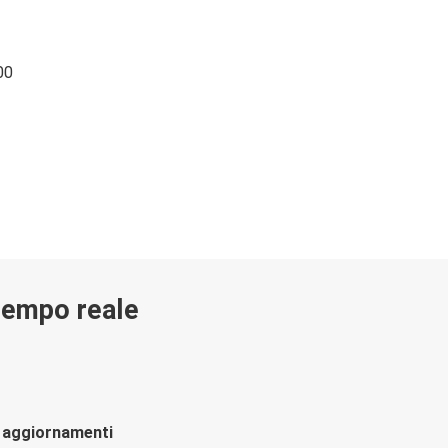
00
 tempo reale
li aggiornamenti