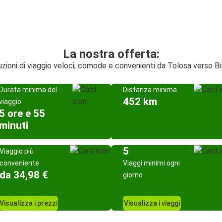
La nostra offerta:
uzioni di viaggio veloci, comode e convenienti da Tolosa verso Bi
Durata minima del
Distanza minima
452 km
viaggio
5 ore e 55
minuti
5
Viaggio più
conveniente
Viaggi minimi ogni
da 34,98 €
giorno
Visualizza i prezzi
Visualizza i viaggi