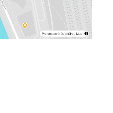
Protomaps
©
OpenStreetMap