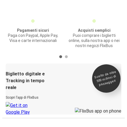
Pagamenti sicuri
Acquisti semplici
Paga con Paypal, Apple Pay,
Puoi comprare i biglietti
Visa e carte internazionali
online, sulla nostra app o nei
nostri negozi FlixBus
Scelto da oltre
500
Biglietto digitale e
milioni di
Tracking in tempo
passeggeri
reale
Scopri l’app di FlixBus