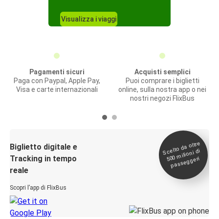
Visualizza i viaggi
Pagamenti sicuri
Acquisti semplici
Paga con Paypal, Apple Pay,
Puoi comprare i biglietti
Visa e carte internazionali
online, sulla nostra app o nei
nostri negozi FlixBus
Scelto da oltre
500
Biglietto digitale e
milioni di
Tracking in tempo
passeggeri
reale
Scopri l’app di FlixBus