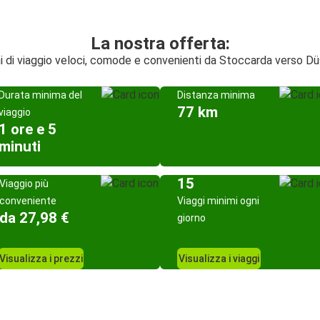
La nostra offerta:
i di viaggio veloci, comode e convenienti da Stoccarda verso D
Durata minima del
Distanza minima
77 km
viaggio
1 ore e 5
minuti
15
Viaggio più
conveniente
Viaggi minimi ogni
da 27,98 €
giorno
Visualizza i prezzi
Visualizza i viaggi