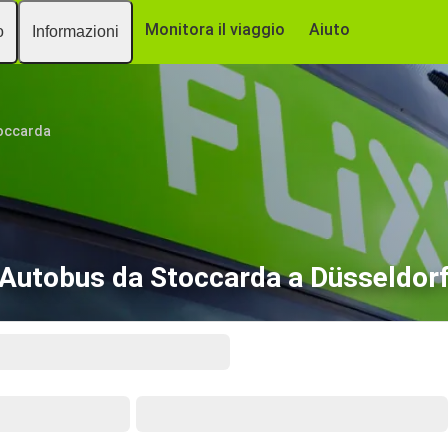
Monitora il viaggio
Aiuto
o
Informazioni
occarda
Autobus da Stoccarda a Düsseldor