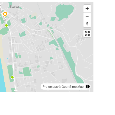
Protomaps
©
OpenStreetMap