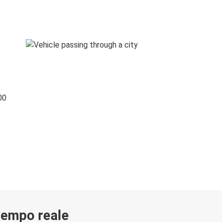
00
 tempo reale