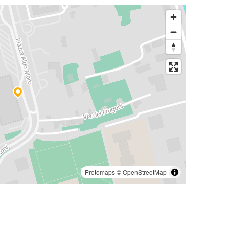
Protomaps
©
OpenStreetMap