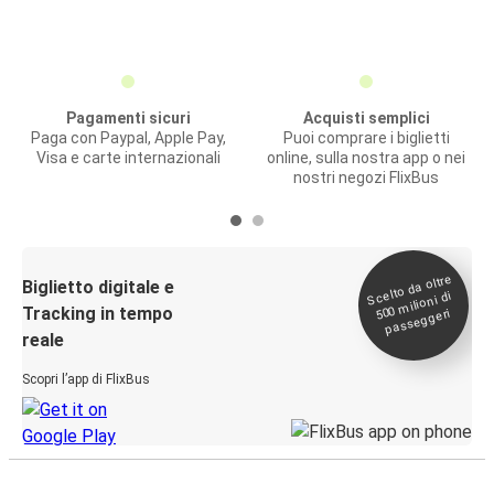
Pagamenti sicuri
Acquisti semplici
Paga con Paypal, Apple Pay,
Puoi comprare i biglietti
Visa e carte internazionali
online, sulla nostra app o nei
nostri negozi FlixBus
Scelto da oltre
500
Biglietto digitale e
milioni di
Tracking in tempo
passeggeri
reale
Scopri l’app di FlixBus