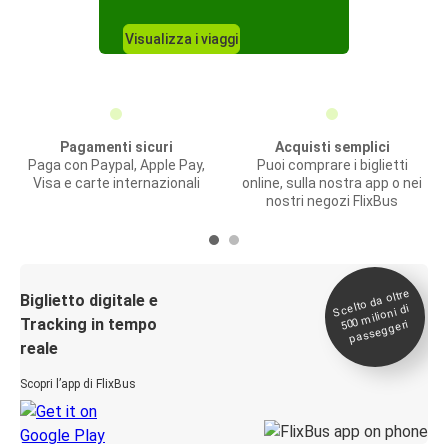
Visualizza i viaggi
Pagamenti sicuri
Acquisti semplici
Paga con Paypal, Apple Pay,
Puoi comprare i biglietti
Visa e carte internazionali
online, sulla nostra app o nei
nostri negozi FlixBus
Scelto da oltre
500
Biglietto digitale e
milioni di
Tracking in tempo
passeggeri
reale
Scopri l’app di FlixBus