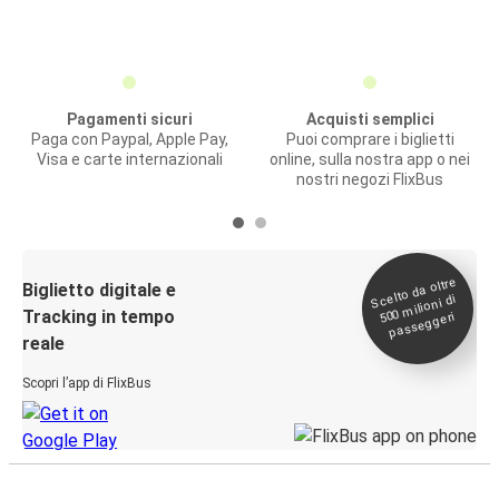
Pagamenti sicuri
Acquisti semplici
Paga con Paypal, Apple Pay,
Puoi comprare i biglietti
Visa e carte internazionali
online, sulla nostra app o nei
nostri negozi FlixBus
Scelto da oltre
500
Biglietto digitale e
milioni di
Tracking in tempo
passeggeri
reale
Scopri l’app di FlixBus