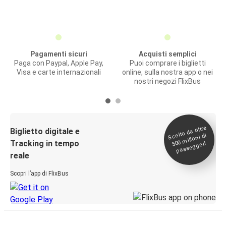
Pagamenti sicuri
Acquisti semplici
Paga con Paypal, Apple Pay,
Puoi comprare i biglietti
Visa e carte internazionali
online, sulla nostra app o nei
nostri negozi FlixBus
Scelto da oltre
500
Biglietto digitale e
milioni di
Tracking in tempo
passeggeri
reale
Scopri l’app di FlixBus