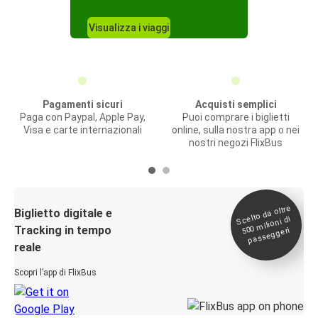
Visualizza i viaggi
Pagamenti sicuri
Acquisti semplici
Paga con Paypal, Apple Pay,
Puoi comprare i biglietti
Visa e carte internazionali
online, sulla nostra app o nei
nostri negozi FlixBus
Scelto da oltre
500
Biglietto digitale e
milioni di
Tracking in tempo
passeggeri
reale
Scopri l’app di FlixBus