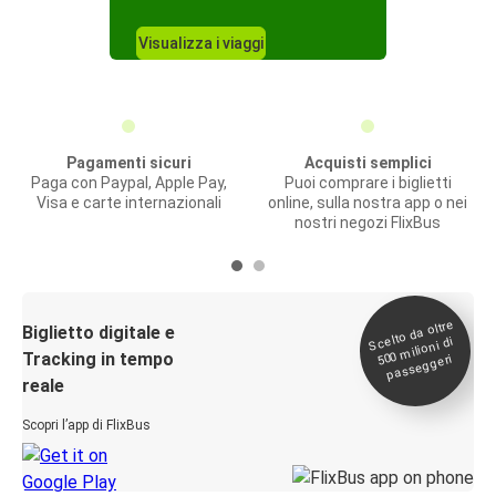
Visualizza i viaggi
Pagamenti sicuri
Acquisti semplici
Paga con Paypal, Apple Pay,
Puoi comprare i biglietti
Visa e carte internazionali
online, sulla nostra app o nei
nostri negozi FlixBus
Scelto da oltre
500
Biglietto digitale e
milioni di
Tracking in tempo
passeggeri
reale
Scopri l’app di FlixBus