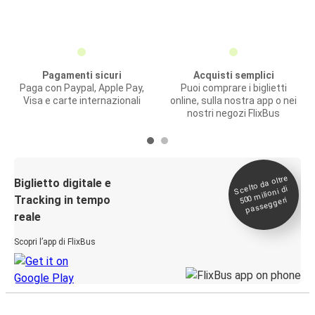
Pagamenti sicuri
Acquisti semplici
Paga con Paypal, Apple Pay,
Puoi comprare i biglietti
Visa e carte internazionali
online, sulla nostra app o nei
nostri negozi FlixBus
Scelto da oltre
500
Biglietto digitale e
milioni di
Tracking in tempo
passeggeri
reale
Scopri l’app di FlixBus