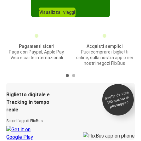
Visualizza i viaggi
Pagamenti sicuri
Acquisti semplici
Paga con Paypal, Apple Pay,
Puoi comprare i biglietti
Visa e carte internazionali
online, sulla nostra app o nei
nostri negozi FlixBus
Scelto da oltre
500
Biglietto digitale e
milioni di
Tracking in tempo
passeggeri
reale
Scopri l’app di FlixBus