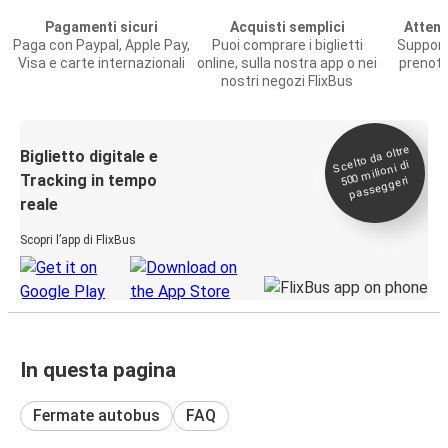
Pagamenti sicuri
Acquisti semplici
Attenz
Paga con Paypal, Apple Pay,
Puoi comprare i biglietti
Support
Visa e carte internazionali
online, sulla nostra app o nei
prenota
nostri negozi FlixBus
Scelto da oltre
500
Biglietto digitale e
milioni di
Tracking in tempo
passeggeri
reale
Scopri l’app di FlixBus
In questa pagina
Fermate autobus
FAQ