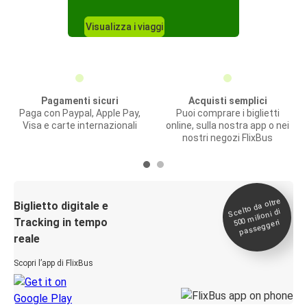
Visualizza i viaggi
Pagamenti sicuri
Acquisti semplici
Paga con Paypal, Apple Pay,
Puoi comprare i biglietti
Visa e carte internazionali
online, sulla nostra app o nei
nostri negozi FlixBus
Scelto da oltre
500
Biglietto digitale e
milioni di
Tracking in tempo
passeggeri
reale
Scopri l’app di FlixBus