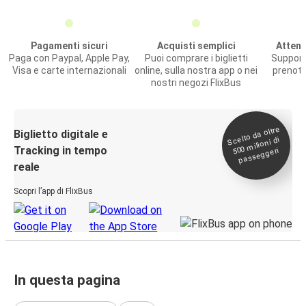
Pagamenti sicuri
Acquisti semplici
Attenz
Paga con Paypal, Apple Pay,
Puoi comprare i biglietti
Support
Visa e carte internazionali
online, sulla nostra app o nei
prenota
nostri negozi FlixBus
Scelto da oltre
500
Biglietto digitale e
milioni di
Tracking in tempo
passeggeri
reale
Scopri l’app di FlixBus
In questa pagina