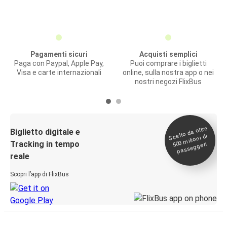
Pagamenti sicuri
Acquisti semplici
Paga con Paypal, Apple Pay,
Puoi comprare i biglietti
Visa e carte internazionali
online, sulla nostra app o nei
nostri negozi FlixBus
Scelto da oltre
500
Biglietto digitale e
milioni di
Tracking in tempo
passeggeri
reale
Scopri l’app di FlixBus