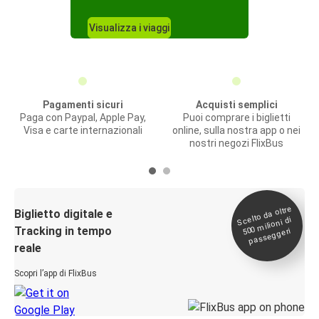
Visualizza i viaggi
Pagamenti sicuri
Acquisti semplici
Paga con Paypal, Apple Pay,
Puoi comprare i biglietti
Visa e carte internazionali
online, sulla nostra app o nei
nostri negozi FlixBus
Scelto da oltre
500
Biglietto digitale e
milioni di
Tracking in tempo
passeggeri
reale
Scopri l’app di FlixBus