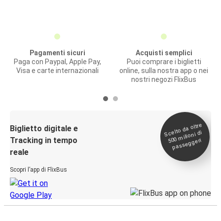
Pagamenti sicuri
Acquisti semplici
Paga con Paypal, Apple Pay,
Puoi comprare i biglietti
Visa e carte internazionali
online, sulla nostra app o nei
nostri negozi FlixBus
Scelto da oltre
500
Biglietto digitale e
milioni di
Tracking in tempo
passeggeri
reale
Scopri l’app di FlixBus