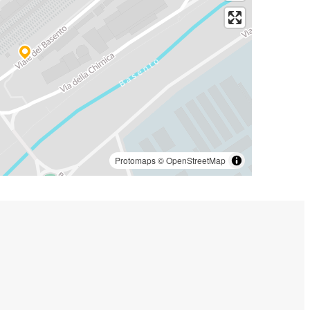
Protomaps
©
OpenStreetMap