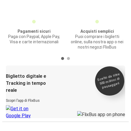
Pagamenti sicuri
Acquisti semplici
Paga con Paypal, Apple Pay,
Puoi comprare i biglietti
Visa e carte internazionali
online, sulla nostra app o nei
nostri negozi FlixBus
Scelto da oltre
500
Biglietto digitale e
milioni di
Tracking in tempo
passeggeri
reale
Scopri l’app di FlixBus