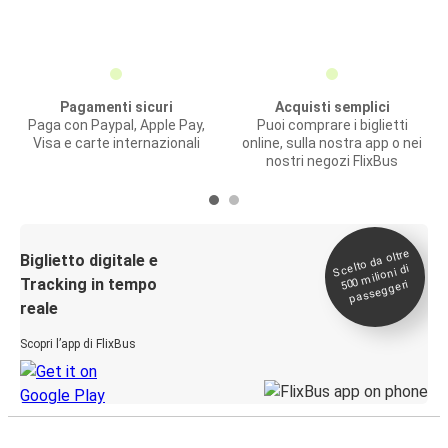
Pagamenti sicuri
Acquisti semplici
Paga con Paypal, Apple Pay,
Puoi comprare i biglietti
Visa e carte internazionali
online, sulla nostra app o nei
nostri negozi FlixBus
Scelto da oltre
500
Biglietto digitale e
milioni di
Tracking in tempo
passeggeri
reale
Scopri l’app di FlixBus