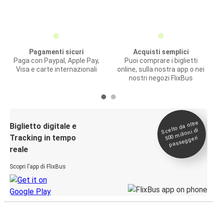
Pagamenti sicuri
Acquisti semplici
Paga con Paypal, Apple Pay,
Puoi comprare i biglietti
Visa e carte internazionali
online, sulla nostra app o nei
nostri negozi FlixBus
Scelto da oltre
500
Biglietto digitale e
milioni di
Tracking in tempo
passeggeri
reale
Scopri l’app di FlixBus