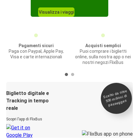
Visualizza i viaggi
Pagamenti sicuri
Acquisti semplici
Paga con Paypal, Apple Pay,
Puoi comprare i biglietti
Visa e carte internazionali
online, sulla nostra app o nei
nostri negozi FlixBus
Scelto da oltre
500
Biglietto digitale e
milioni di
Tracking in tempo
passeggeri
reale
Scopri l’app di FlixBus