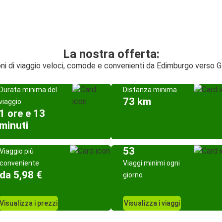
La nostra offerta:
oni di viaggio veloci, comode e convenienti da Edimburgo verso 
Durata minima del
Distanza minima
73 km
viaggio
1 ore e 13
minuti
53
Viaggio più
conveniente
Viaggi minimi ogni
da 5,98 €
giorno
Visualizza i prezzi
Visualizza i viaggi