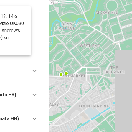
 13, 14 e
rvizio UK090
t Andrew's
e) su
ata HB)
mata HH)