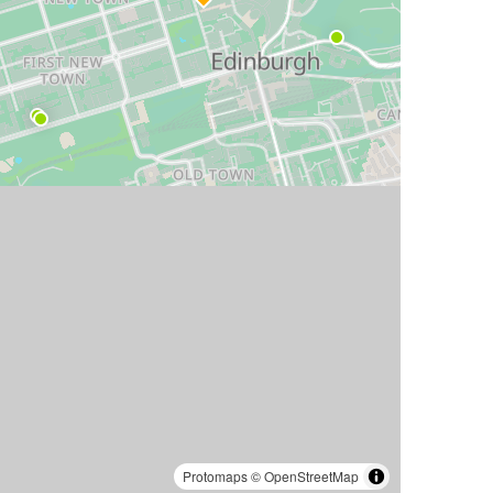
Protomaps
©
OpenStreetMap