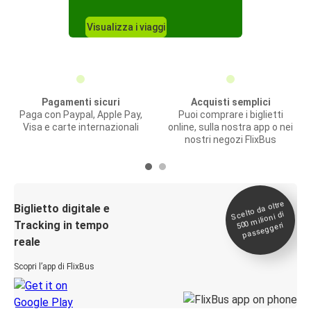
Visualizza i viaggi
Pagamenti sicuri
Acquisti semplici
Paga con Paypal, Apple Pay,
Puoi comprare i biglietti
Visa e carte internazionali
online, sulla nostra app o nei
nostri negozi FlixBus
Scelto da oltre
500
Biglietto digitale e
milioni di
Tracking in tempo
passeggeri
reale
Scopri l’app di FlixBus