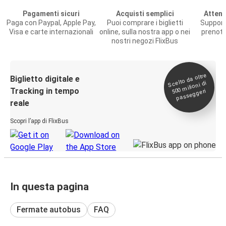
Pagamenti sicuri
Acquisti semplici
Attenz
Paga con Paypal, Apple Pay,
Puoi comprare i biglietti
Support
Visa e carte internazionali
online, sulla nostra app o nei
prenota
nostri negozi FlixBus
Scelto da oltre
500
Biglietto digitale e
milioni di
Tracking in tempo
passeggeri
reale
Scopri l’app di FlixBus
In questa pagina
Fermate autobus
FAQ