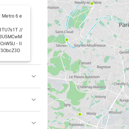
: Metro 6 e
y/3TU7s1T //
.ly/3U5MCwM
4cCnW5U - Il
.ly/3ObcZ3D