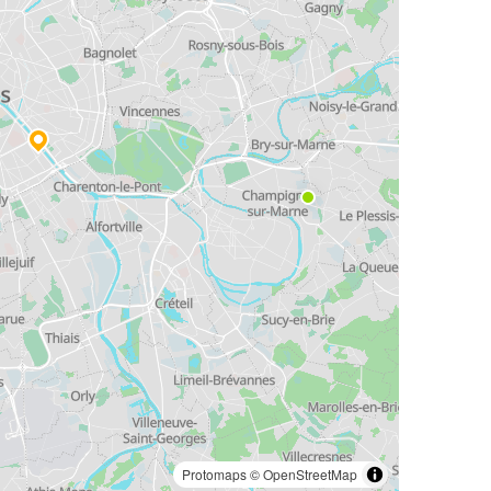
Protomaps
©
OpenStreetMap