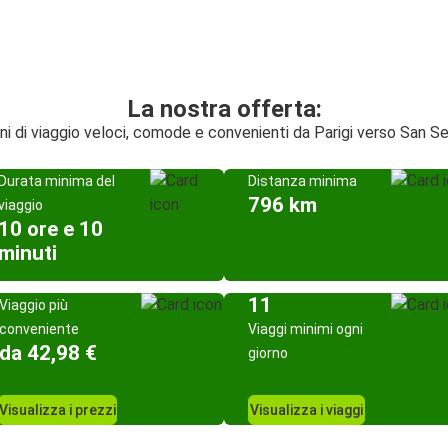
La nostra offerta:
ni di viaggio veloci, comode e convenienti da Parigi verso San S
Durata minima del
Distanza minima
796 km
viaggio
10 ore e 10
minuti
11
Viaggio più
conveniente
Viaggi minimi ogni
da 42,98 €
giorno
Visualizza i prezzi
Visualizza i viaggi