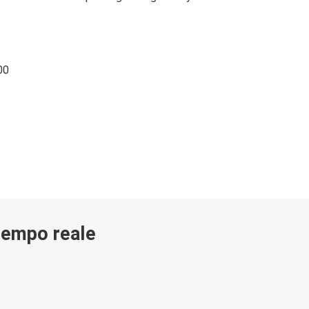
00
 tempo reale