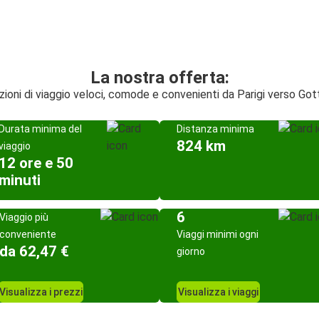
La nostra offerta:
zioni di viaggio veloci, comode e convenienti da Parigi verso Got
Durata minima del
Distanza minima
824 km
viaggio
12 ore e 50
minuti
6
Viaggio più
conveniente
Viaggi minimi ogni
da 62,47 €
giorno
Visualizza i prezzi
Visualizza i viaggi