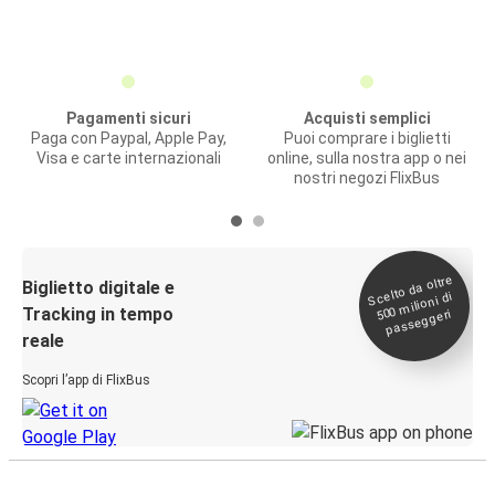
Pagamenti sicuri
Acquisti semplici
Paga con Paypal, Apple Pay,
Puoi comprare i biglietti
Visa e carte internazionali
online, sulla nostra app o nei
nostri negozi FlixBus
Scelto da oltre
500
Biglietto digitale e
milioni di
Tracking in tempo
passeggeri
reale
Scopri l’app di FlixBus