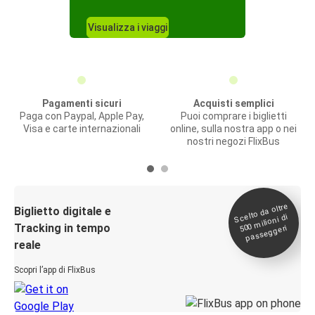
Visualizza i viaggi
Pagamenti sicuri
Acquisti semplici
Paga con Paypal, Apple Pay,
Puoi comprare i biglietti
Visa e carte internazionali
online, sulla nostra app o nei
nostri negozi FlixBus
Scelto da oltre
500
Biglietto digitale e
milioni di
Tracking in tempo
passeggeri
reale
Scopri l’app di FlixBus