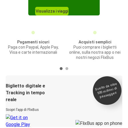
Visualizza i viaggi
Pagamenti sicuri
Acquisti semplici
Paga con Paypal, Apple Pay,
Puoi comprare i biglietti
Visa e carte internazionali
online, sulla nostra app o nei
nostri negozi FlixBus
Scelto da oltre
500
Biglietto digitale e
milioni di
Tracking in tempo
passeggeri
reale
Scopri l’app di FlixBus