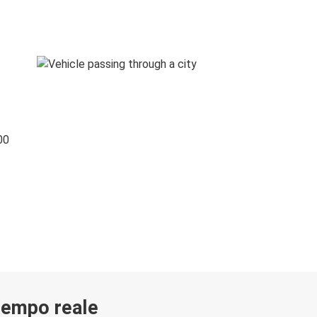
00
 tempo reale