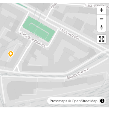
Protomaps
©
OpenStreetMap