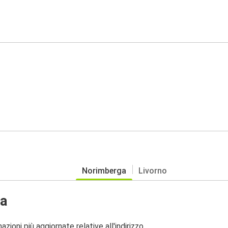
Norimberga
Livorno
ga
zioni più aggiornate relative all'indirizzo.