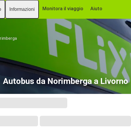
Monitora il viaggio
Aiuto
o
Informazioni
rimberga
Autobus da Norimberga a Livorno