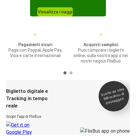
Visualizza i viaggi
Pagamenti sicuri
Acquisti semplici
Paga con Paypal, Apple Pay,
Puoi comprare i biglietti
Visa e carte internazionali
online, sulla nostra app o nei
nostri negozi FlixBus
Scelto da oltre
500
Biglietto digitale e
milioni di
Tracking in tempo
passeggeri
reale
Scopri l’app di FlixBus