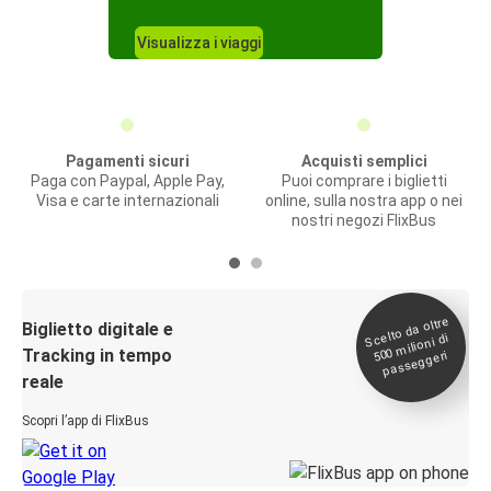
Visualizza i viaggi
Pagamenti sicuri
Acquisti semplici
Paga con Paypal, Apple Pay,
Puoi comprare i biglietti
Visa e carte internazionali
online, sulla nostra app o nei
nostri negozi FlixBus
Scelto da oltre
500
Biglietto digitale e
milioni di
Tracking in tempo
passeggeri
reale
Scopri l’app di FlixBus