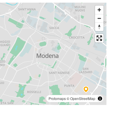
Protomaps
©
OpenStreetMap