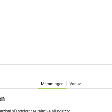
Memmingen
Vaduz
en
zioni più aggiornate relative all'indirizzo.