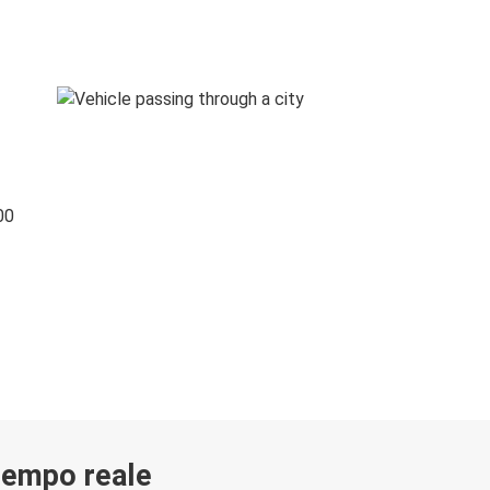
00
 tempo reale