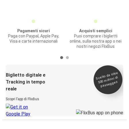
Pagamenti sicuri
Acquisti semplici
Paga con Paypal, Apple Pay,
Puoi comprare i biglietti
Visa e carte internazionali
online, sulla nostra app o nei
nostri negozi FlixBus
Scelto da oltre
500
Biglietto digitale e
milioni di
Tracking in tempo
passeggeri
reale
Scopri l’app di FlixBus